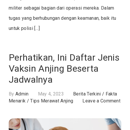
militer sebagai bagian dari operasi mereka. Dalam
tugas yang berhubungan dengan keamanan, baik itu
untuk polisi […]
Perhatikan, Ini Daftar Jenis
Vaksin Anjing Beserta
Jadwalnya
By
Admin
May 4, 2023
Berita Terkini
/
Fakta
on
Menarik
/
Tips Merawat Anjing
Leave a Comment
Perh
Ini
Daft
Jeni