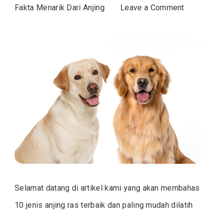
on
Fakta Menarik Dari Anjing
Leave a Comment
10
Daftar
Jenis
Anjing
Ras
Terbaik
dan
Paling
Mudah
Dilatih
Untuk
Dipelihar
Selamat datang di artikel kami yang akan membahas
10 jenis anjing ras terbaik dan paling mudah dilatih