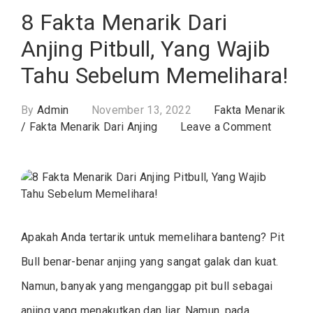
8 Fakta Menarik Dari
Anjing Pitbull, Yang Wajib
Tahu Sebelum Memelihara!
By
Admin
November 13, 2022
Fakta Menarik
on
/
Fakta Menarik Dari Anjing
Leave a Comment
8
Fakta
Menarik
Dari
Anjing
Pitbull,
Apakah Anda tertarik untuk memelihara banteng? Pit
Yang
Wajib
Bull benar-benar anjing yang sangat galak dan kuat.
Tahu
Namun, banyak yang menganggap pit bull sebagai
Sebelu
anjing yang menakutkan dan liar. Namun, pada
Memelih