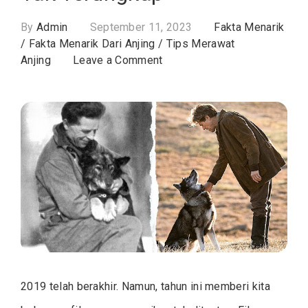
By
Admin
September 11, 2023
Fakta Menarik
/
Fakta Menarik Dari Anjing
/
Tips Merawat
on
Anjing
Leave a Comment
“Togo”
Kisah
Anjing
Heroik
yang
Sejarahnya
Hampir
Tak
Terungkap
2019 telah berakhir. Namun, tahun ini memberi kita