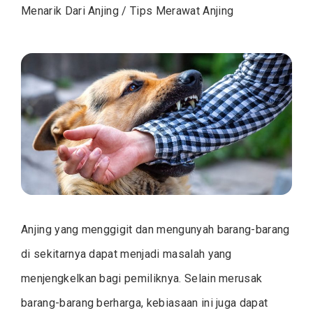
Menarik Dari Anjing
/
Tips Merawat Anjing
Anjing yang menggigit dan mengunyah barang-barang
di sekitarnya dapat menjadi masalah yang
menjengkelkan bagi pemiliknya. Selain merusak
barang-barang berharga, kebiasaan ini juga dapat