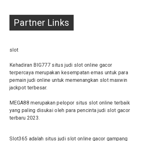
Partner Links
slot
Kehadiran BIG777 situs judi
slot online
gacor
terpercaya merupakan kesempatan emas untuk para
pemain judi online untuk memenangkan slot maxwin
jackpot terbesar.
MEGA88 merupakan pelopor situs
slot
online terbaik
yang paling disukai oleh para pencinta judi slot gacor
terbaru 2023.
Slot365 adalah situs judi
slot
online gacor gampang