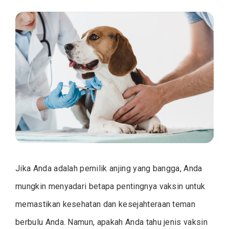
Ini
Daft
Jeni
Vaks
Anji
Bese
Jad
Jika Anda adalah pemilik anjing yang bangga, Anda
mungkin menyadari betapa pentingnya vaksin untuk
memastikan kesehatan dan kesejahteraan teman
berbulu Anda. Namun, apakah Anda tahu jenis vaksin