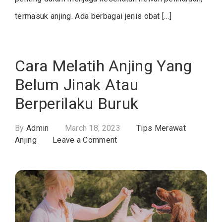
termasuk anjing. Ada berbagai jenis obat […]
Cara Melatih Anjing Yang
Belum Jinak Atau
Berperilaku Buruk
By
Admin
March 18, 2023
Tips Merawat
on
Anjing
Leave a Comment
Cara
Melatih
Anjing
Yang
Belum
Jinak