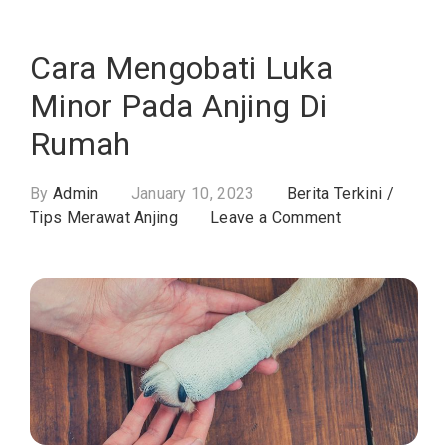
Cara Mengobati Luka
Minor Pada Anjing Di
Rumah
By
Admin
January 10, 2023
Berita Terkini
/
on
Tips Merawat Anjing
Leave a Comment
Cara
Mengobati
Luka
Minor
Pada
Anjing
Di
Rumah