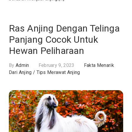
Ras Anjing Dengan Telinga
Panjang Cocok Untuk
Hewan Peliharaan
By
Admin
February 9, 2023
Fakta Menarik
Dari Anjing
/
Tips Merawat Anjing