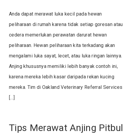
Anda dapat merawat luka kecil pada hewan
peliharaan di rumah karena tidak setiap goresan atau
cedera memerlukan perawatan darurat hewan
peliharaan. Hewan peliharaan kita terkadang akan
mengalami luka sayat, lecet, atau luka ringan lainnya.
Anjing khususnya memiliki lebih banyak contoh ini,
karena mereka lebih kasar daripada rekan kucing
mereka. Tim di Oakland Veterinary Referral Services
[…]
Tips Merawat Anjing Pitbul