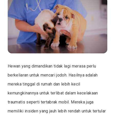
Mengkebiri
Anjing
Peliharaan
Anda
Hewan yang dimandikan tidak lagi merasa perlu
berkeliaran untuk mencari jodoh. Hasilnya adalah
mereka tinggal di rumah dan lebih kecil
kemungkinannya untuk terlibat dalam kecelakaan
traumatis seperti tertabrak mobil. Mereka juga
memiliki insiden yang jauh lebih rendah untuk tertular