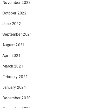
November 2022
October 2022
June 2022
September 2021
August 2021
April 2021
March 2021
February 2021
January 2021
December 2020