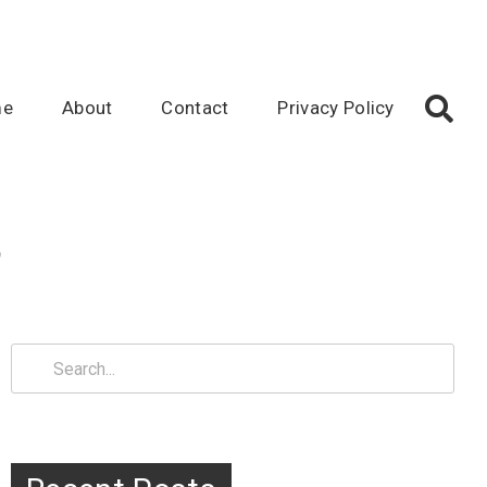
me
About
Contact
Privacy Policy
3
Search
for: