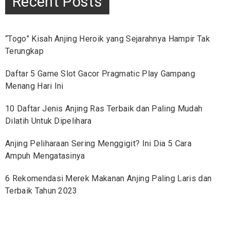
Recent Posts
“Togo” Kisah Anjing Heroik yang Sejarahnya Hampir Tak
Terungkap
Daftar 5 Game Slot Gacor Pragmatic Play Gampang
Menang Hari Ini
10 Daftar Jenis Anjing Ras Terbaik dan Paling Mudah
Dilatih Untuk Dipelihara
Anjing Peliharaan Sering Menggigit? Ini Dia 5 Cara
Ampuh Mengatasinya
6 Rekomendasi Merek Makanan Anjing Paling Laris dan
Terbaik Tahun 2023