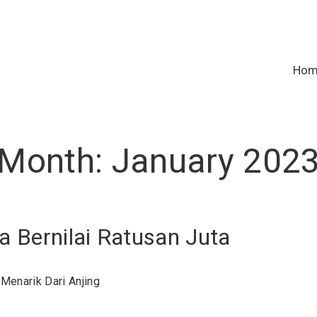
Ho
Month:
January 202
a Bernilai Ratusan Juta
 Menarik Dari Anjing