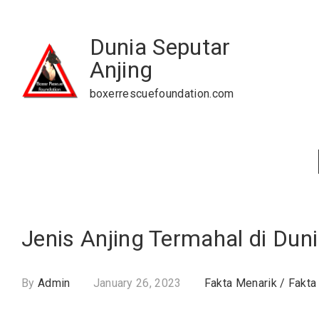
Skip
to
Dunia Seputar
content
Anjing
boxerrescuefoundation.com
Jenis Anjing Termahal di Duni
By
Admin
January 26, 2023
Fakta Menarik
/
Fakta