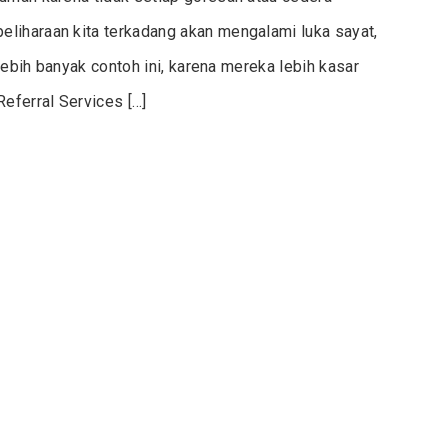
liharaan kita terkadang akan mengalami luka sayat,
 lebih banyak contoh ini, karena mereka lebih kasar
eferral Services […]