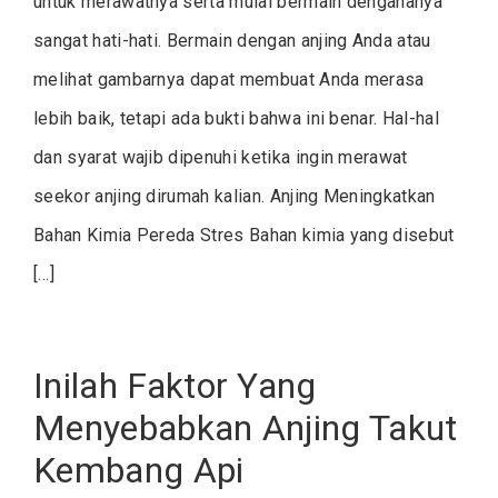
untuk merawatnya serta mulai bermain dengananya
sangat hati-hati. Bermain dengan anjing Anda atau
melihat gambarnya dapat membuat Anda merasa
lebih baik, tetapi ada bukti bahwa ini benar. Hal-hal
dan syarat wajib dipenuhi ketika ingin merawat
seekor anjing dirumah kalian. Anjing Meningkatkan
Bahan Kimia Pereda Stres Bahan kimia yang disebut
[…]
Inilah Faktor Yang
Menyebabkan Anjing Takut
Kembang Api