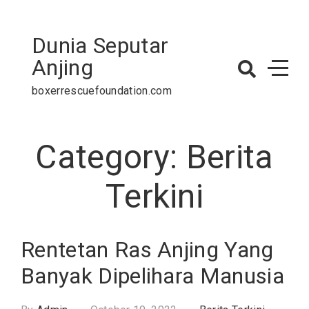
Skip
to
Dunia Seputar
content
Anjing
boxerrescuefoundation.com
Category:
Berita
Terkini
Rentetan Ras Anjing Yang
Banyak Dipelihara Manusia