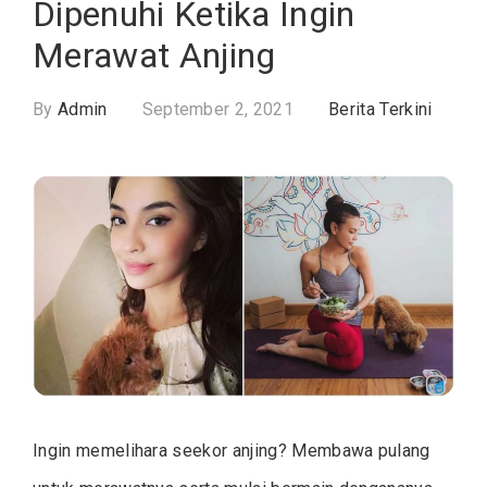
Dipenuhi Ketika Ingin
Merawat Anjing
By
Admin
September 2, 2021
Berita Terkini
Ingin memelihara seekor anjing? Membawa pulang