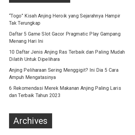
“Togo” Kisah Anjing Heroik yang Sejarahnya Hampir
Tak Terungkap
Daftar 5 Game Slot Gacor Pragmatic Play Gampang
Menang Hari Ini
10 Daftar Jenis Anjing Ras Terbaik dan Paling Mudah
Dilatih Untuk Dipelihara
Anjing Peliharaan Sering Menggigit? Ini Dia 5 Cara
Ampuh Mengatasinya
6 Rekomendasi Merek Makanan Anjing Paling Laris
dan Terbaik Tahun 2023
Archives