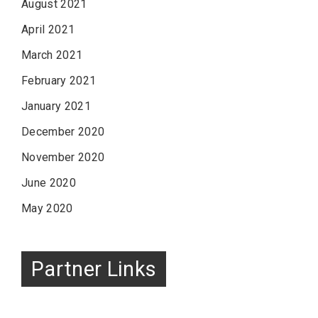
August 2021
April 2021
March 2021
February 2021
January 2021
December 2020
November 2020
June 2020
May 2020
Partner Links