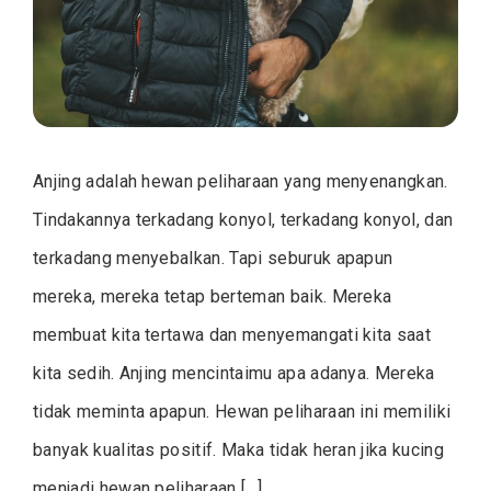
Anjing adalah hewan peliharaan yang menyenangkan.
Tindakannya terkadang konyol, terkadang konyol, dan
terkadang menyebalkan. Tapi seburuk apapun
mereka, mereka tetap berteman baik. Mereka
membuat kita tertawa dan menyemangati kita saat
kita sedih. Anjing mencintaimu apa adanya. Mereka
tidak meminta apapun. Hewan peliharaan ini memiliki
banyak kualitas positif. Maka tidak heran jika kucing
menjadi hewan peliharaan […]