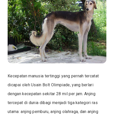
Kecepatan manusia tertinggi yang pernah tercatat
dicapai oleh Usain Bolt Olimpiade, yang berlari
dengan kecepatan sekitar 28 mil per jam. Anjing
tercepat di dunia dibagi menjadi tiga kategori ras
utama: anjing pemburu, anjing olahraga, dan anjing