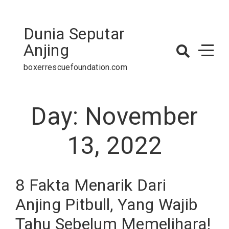
Skip
to
Dunia Seputar
content
Anjing
boxerrescuefoundation.com
Day:
November
13, 2022
8 Fakta Menarik Dari
Anjing Pitbull, Yang Wajib
Tahu Sebelum Memelihara!