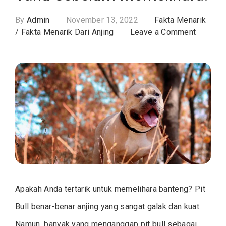
By
Admin
November 13, 2022
Fakta Menarik
on
/
Fakta Menarik Dari Anjing
Leave a Comment
8
Fakta
Menarik
Dari
Anjing
Pitbull,
Yang
Wajib
Tahu
Sebelu
Memelih
Apakah Anda tertarik untuk memelihara banteng? Pit
Bull benar-benar anjing yang sangat galak dan kuat.
Namun, banyak yang menganggap pit bull sebagai