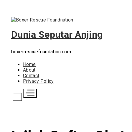
Skip
to
content
Dunia Seputar Anjing
boxerrescuefoundation.com
Home
About
Contact
Privacy Policy