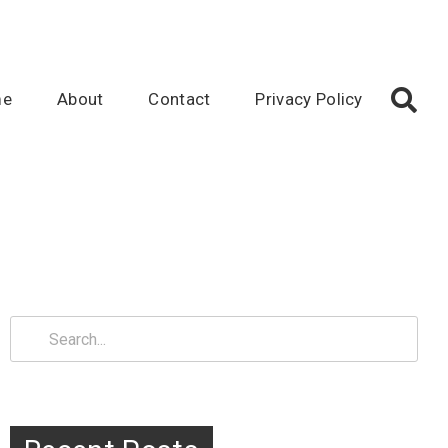
me
About
Contact
Privacy Policy
1
Search
for: