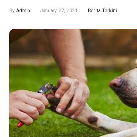
By
Admin
January 27, 2021
Berita Terkini