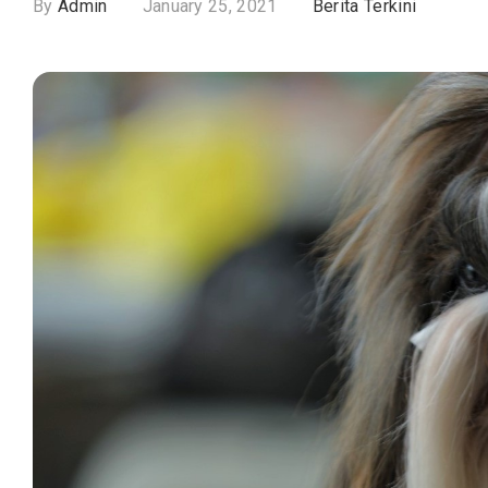
By
Admin
January 25, 2021
Berita Terkini