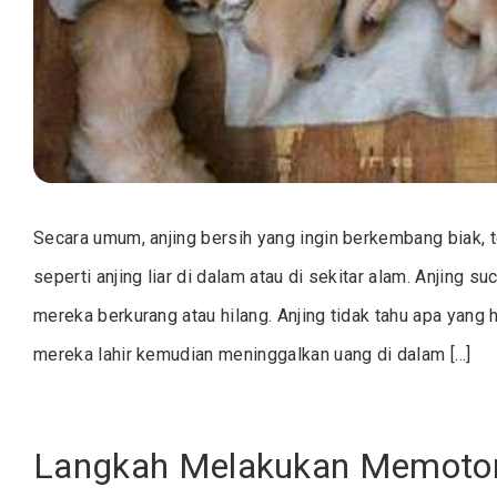
Secara umum, anjing bersih yang ingin berkembang biak, 
seperti anjing liar di dalam atau di sekitar alam. Anjing 
mereka berkurang atau hilang. Anjing tidak tahu apa yang h
mereka lahir kemudian meninggalkan uang di dalam […]
Langkah Melakukan Memoton