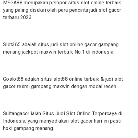
MEGA88 merupakan pelopor situs
slot
online terbaik
yang paling disukai oleh para pencinta judi slot gacor
terbaru 2023.
Slot365 adalah situs judi
slot
online gacor gampang
menang jackpot maxwin terbaik No.1 di indonesia.
Goslot88 adalah situs
slot88
online terbaik & judi slot
gacor resmi gampang maxwin dengan modal receh.
Sultangacor ialah Situs Judi
Slot
Online Terpercaya di
Indonesia, yang menyediakan slot gacor hari ini pasti
hoki gampang menang.