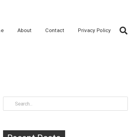
me
About
Contact
Privacy Policy
Search
for: