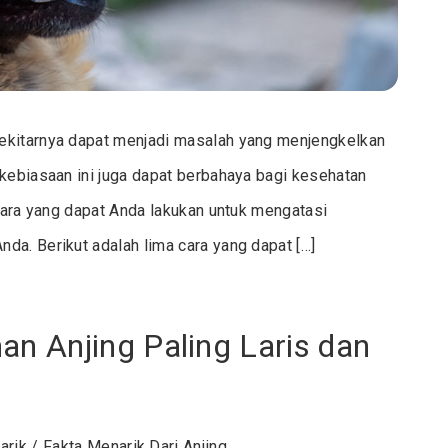
ekitarnya dapat menjadi masalah yang menjengkelkan
 kebiasaan ini juga dapat berbahaya bagi kesehatan
 cara yang dapat Anda lakukan untuk mengatasi
da. Berikut adalah lima cara yang dapat […]
 Anjing Paling Laris dan
arik
/
Fakta Menarik Dari Anjing