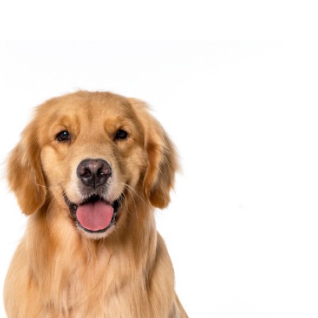
10
Daftar
Jenis
Anjing
Ras
Terbaik
dan
Paling
Mudah
Dilatih
Untuk
Dipelihara