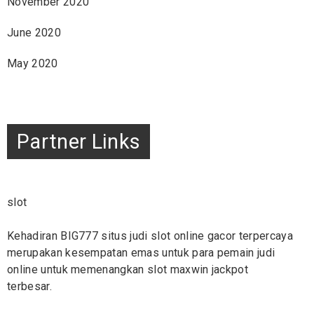
November 2020
June 2020
May 2020
Partner Links
slot
Kehadiran BIG777 situs judi
slot online
gacor terpercaya
merupakan kesempatan emas untuk para pemain judi
online untuk memenangkan slot maxwin jackpot
terbesar.