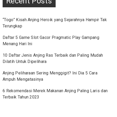
Recent Posts
“Togo” Kisah Anjing Heroik yang Sejarahnya Hampir Tak
Terungkap
Daftar 5 Game Slot Gacor Pragmatic Play Gampang
Menang Hari Ini
10 Daftar Jenis Anjing Ras Terbaik dan Paling Mudah
Dilatih Untuk Dipelihara
Anjing Peliharaan Sering Menggigit? Ini Dia 5 Cara
Ampuh Mengatasinya
6 Rekomendasi Merek Makanan Anjing Paling Laris dan
Terbaik Tahun 2023