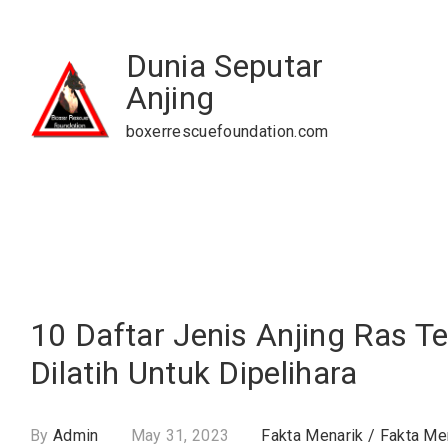
Skip
to
Dunia Seputar
content
Anjing
boxerrescuefoundation.com
10 Daftar Jenis Anjing Ras T
Dilatih Untuk Dipelihara
By
Admin
May 31, 2023
Fakta Menarik
/
Fakta Men