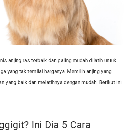
s anjing ras terbaik dan paling mudah dilatih untuk
ga yang tak ternilai harganya. Memilih anjing yang
gan yang baik dan melatihnya dengan mudah. Berikut ini
gigit? Ini Dia 5 Cara