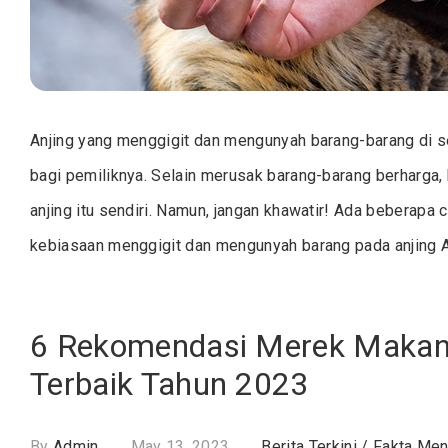
Anjing yang menggigit dan mengunyah barang-barang di s
bagi pemiliknya. Selain merusak barang-barang berharga,
anjing itu sendiri. Namun, jangan khawatir! Ada beberapa
kebiasaan menggigit dan mengunyah barang pada anjing An
6 Rekomendasi Merek Makanan
Terbaik Tahun 2023
By
Admin
May 13, 2023
Berita Terkini
/
Fakta Men