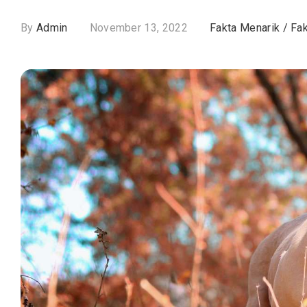
By
Admin
November 13, 2022
Fakta Menarik
/
Fak