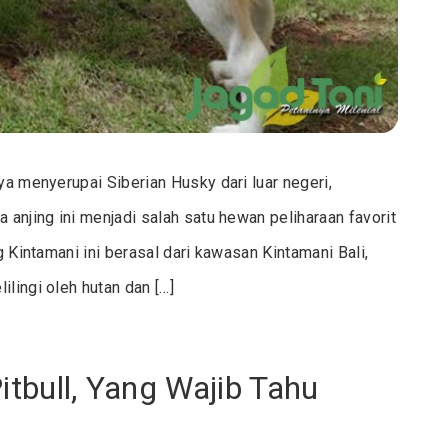
ya menyerupai Siberian Husky dari luar negeri,
 anjing ini menjadi salah satu hewan peliharaan favorit
g Kintamani ini berasal dari kawasan Kintamani Bali,
lingi oleh hutan dan […]
itbull, Yang Wajib Tahu