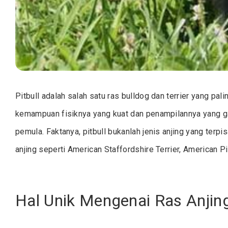
Pitbull adalah salah satu ras bulldog dan terrier yang pa
kemampuan fisiknya yang kuat dan penampilannya yang ga
pemula. Faktanya, pitbull bukanlah jenis anjing yang terp
anjing seperti American Staffordshire Terrier, American Pit 
Hal Unik Mengenai Ras Anjing