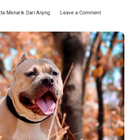
on
ta Menarik Dari Anjing
Leave a Comment
8
Fakta
Menarik
Dari
Anjing
Pitbull,
Yang
Wajib
Tahu
Sebelum
Memelihara!