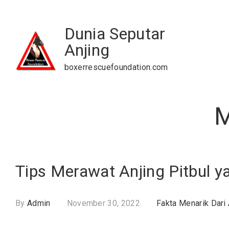
Skip
to
Dunia Seputar
content
Anjing
boxerrescuefoundation.com
M
Tips Merawat Anjing Pitbul 
By
Admin
November 30, 2022
Fakta Menarik Dari 