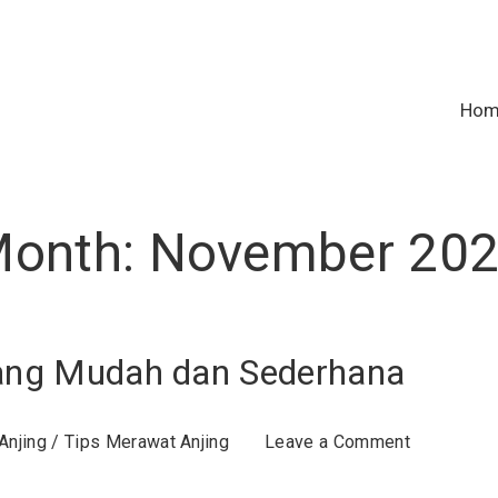
Ho
onth:
November 20
yang Mudah dan Sederhana
on
Anjing
/
Tips Merawat Anjing
Leave a Comment
Tips
Merawat