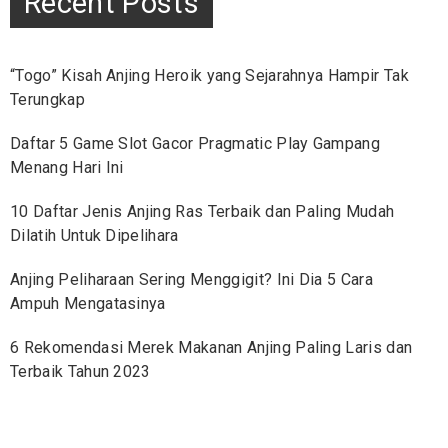
Recent Posts
“Togo” Kisah Anjing Heroik yang Sejarahnya Hampir Tak
Terungkap
Daftar 5 Game Slot Gacor Pragmatic Play Gampang
Menang Hari Ini
10 Daftar Jenis Anjing Ras Terbaik dan Paling Mudah
Dilatih Untuk Dipelihara
Anjing Peliharaan Sering Menggigit? Ini Dia 5 Cara
Ampuh Mengatasinya
6 Rekomendasi Merek Makanan Anjing Paling Laris dan
Terbaik Tahun 2023