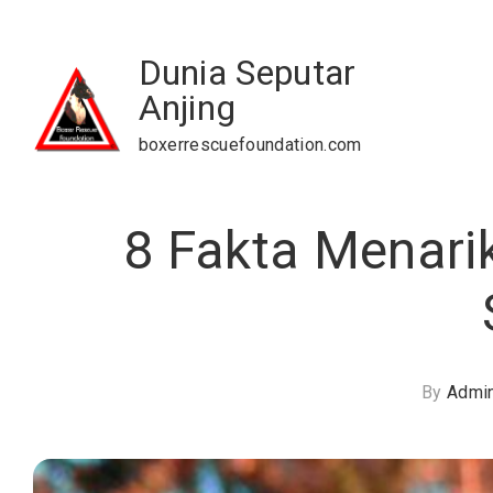
Skip
to
Dunia Seputar
content
Anjing
boxerrescuefoundation.com
8 Fakta Menarik
By
Admi