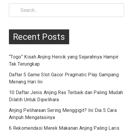
Search
for:
Recent Posts
“Togo” Kisah Anjing Heroik yang Sejarahnya Hampir
Tak Terungkap
Daftar 5 Game Slot Gacor Pragmatic Play Gampang
Menang Hari Ini
10 Daftar Jenis Anjing Ras Terbaik dan Paling Mudah
Dilatih Untuk Dipelihara
Anjing Peliharaan Sering Menggigit? Ini Dia 5 Cara
Ampuh Mengatasinya
6 Rekomendasi Merek Makanan Anjing Paling Laris