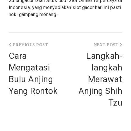
Sultangacor ialah Situs Judi
Slot
Online Terpercaya di
Indonesia, yang menyediakan slot gacor hari ini pasti
hoki gampang menang.
Post
navigation
Cara
Langkah-
Mengatasi
langkah
Bulu Anjing
Merawat
Yang Rontok
Anjing Shih
Tzu