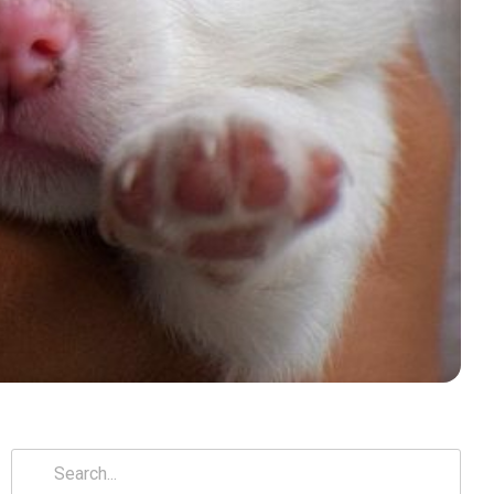
Search
for: