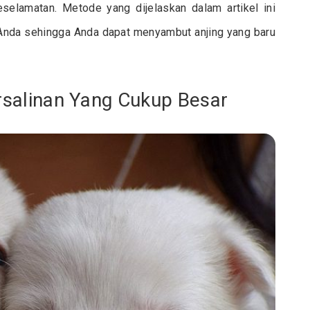
elamatan. Metode yang dijelaskan dalam artikel ini
nda sehingga Anda dapat menyambut anjing yang baru
salinan Yang Cukup Besar