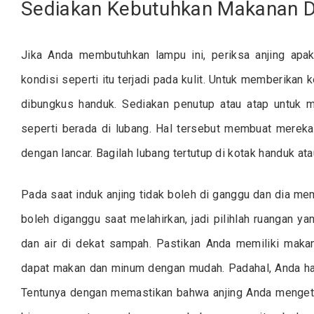
Sediakan Kebutuhkan Makanan D
Jika Anda membutuhkan lampu ini, periksa anjing apak
kondisi seperti itu terjadi pada kulit. Untuk memberikan
dibungkus handuk. Sediakan penutup atau atap untuk 
seperti berada di lubang. Hal tersebut membuat mereka
dengan lancar. Bagilah lubang tertutup di kotak handuk ata
Pada saat induk anjing tidak boleh di ganggu dan dia me
boleh diganggu saat melahirkan, jadi pilihlah ruangan y
dan air di dekat sampah. Pastikan Anda memiliki makan
dapat makan dan minum dengan mudah. Padahal, Anda han
Tentunya dengan memastikan bahwa anjing Anda mengeta