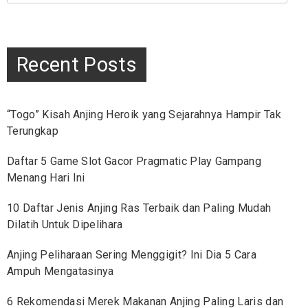
Recent Posts
“Togo” Kisah Anjing Heroik yang Sejarahnya Hampir Tak
Terungkap
Daftar 5 Game Slot Gacor Pragmatic Play Gampang
Menang Hari Ini
10 Daftar Jenis Anjing Ras Terbaik dan Paling Mudah
Dilatih Untuk Dipelihara
Anjing Peliharaan Sering Menggigit? Ini Dia 5 Cara
Ampuh Mengatasinya
6 Rekomendasi Merek Makanan Anjing Paling Laris dan