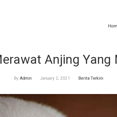
Ho
erawat Anjing Yang 
By
Admin
January 2, 2021
Berita Terkini