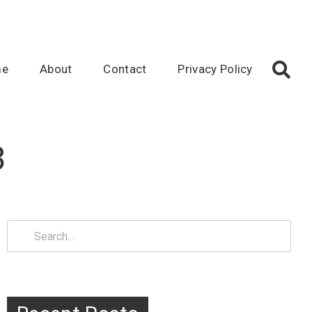
me
About
Contact
Privacy Policy
3
Search
for: