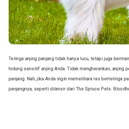
Telinga anjing panjang tidak hanya lucu, tetapi juga berma
hidung sensitif anjing Anda. Tidak mengherankan, anjing p
panjang. Nah, jika Anda ingin memelihara ras bertelinga pa
panjangnya, seperti dilansir dari The Spruce Pets. Bloodh