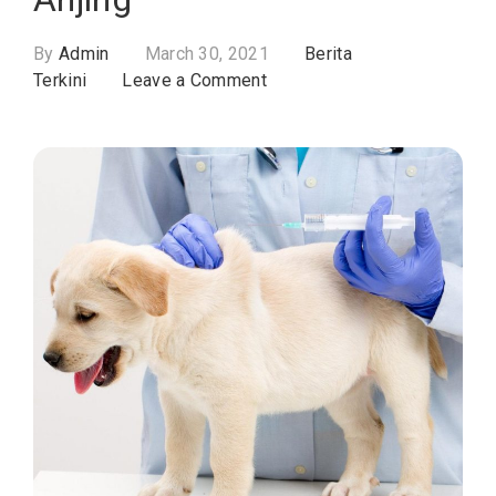
By
Admin
March 30, 2021
Berita
on
Terkini
Leave a Comment
Mengenal
Lebih
Jauh
Manfaat
Vaksin
Kepada
Anjing