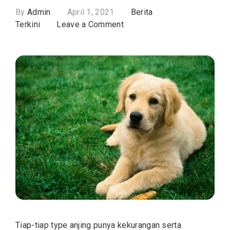
By
Admin
April 1, 2021
Berita
on
Terkini
Leave a Comment
Cara
Terbaik
Untuk
Mengawinkan
Anjing
Dengan
Benar
Tiap-tiap type anjing punya kekurangan serta