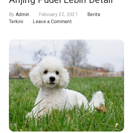
By
Admin
February 22, 2021
Berita
on
Terkini
Leave a Comment
Mengenal
Lebih
Dekat
Ras
Anjing
Pudel
Lebih
Detail